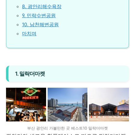
8. 광안리해수욕장
9. 민락수변공원
10. 남천해변공원
마치며
1. 밀락더마켓
부산 광안리 가볼만한 곳 베스트10 밀락더마켓