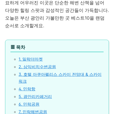
묘하게 어우러진 이곳은 단순한 해변 산책을 넘어
다양한 힐링 스팟과 감성적인 공간들이 가득합니다.
오늘은 부산 광안리 가볼만한 곳 베스트10을 랜덤
순서로 소개할게요.
≣
목차
1. 밀락더마켓
2. 삼익비치수변공원
3. 호텔 아쿠아펠리스 스카이 전망대 & 스카이
워크
4. 민락항
5. 광안리카페거리
6. 민락공원
7. 민락해변공원