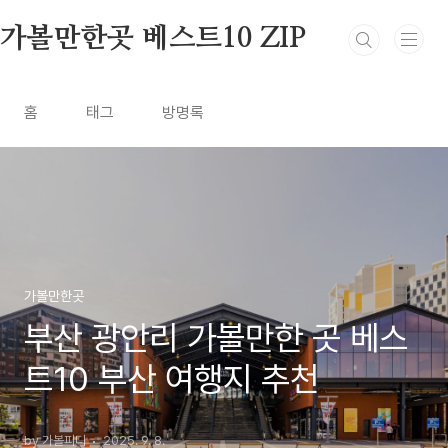
본문 바로가기
가볼만한곳 베스트10 ZIP
홈
태그
방명록
가볼만한곳
부산 광안리 가볼만한 곳 베스
트10 부산 여행지 추천
by 가볼피디
2025. 9. 8.