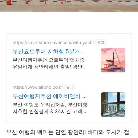
https://smartstore.naver.com/with_yacht
광고
부산요트투어 지하철 5분거리
업계유일 광안리해변 출발!
부산여행지추천 요트투어 업체중
유일하게 광안리해변 출발! 광안리
요트-맛집-카페, 감성데이트 끝판
왕 코스! 광안리에 다 있어요!
https://www.airbnb.co.kr
광고
부산여행지추천 에어비앤비 부
산 오션뷰 감성 숙소
부산 여행도 우리집처럼, 부산여행
지추천 안심결제 & 24시간 고객지
원! 혼자 여행, 신나는 파티, 가족과
의 편안한 휴식까지, 에어비앤비에
서 만나보세요.
부산 여행의 백미는 단연 광안리! 바다와 도시가 절