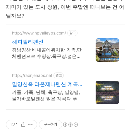
재미가 있는 도시 창원, 이번 주말엔 떠나보는 건 어
떨까요?
http://www.hpvalleyps.com/
광고
해피밸리펜션
경남양산 배내골에위치한 가족.단
체펜션으로 수영장.족구장.넓은주
차장(30대)노래방등
http://raonjenaps.net
광고
밀양신축 라온제나펜션 계곡
앞 복층펜션 개별바베큐
커플, 가족, 단체, 축구장, 밀양댐,
물가바로앞펜션 맑은 계곡과 푸른
산에 둘러싸여 있는 자연속 힐링펜
션 계곡 바로 앞 펜션 라온제나
1
구독하기