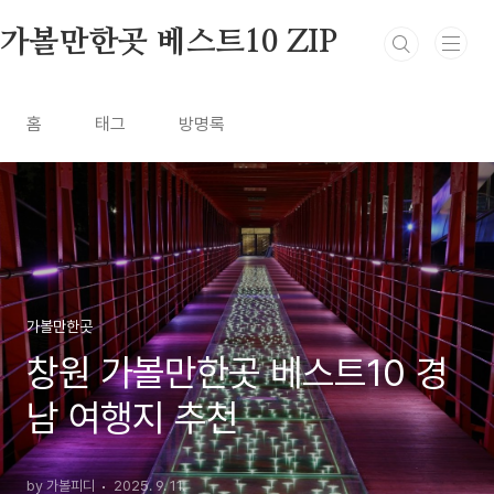
본문 바로가기
가볼만한곳 베스트10 ZIP
홈
태그
방명록
가볼만한곳
창원 가볼만한곳 베스트10 경
남 여행지 추천
by 가볼피디
2025. 9. 11.