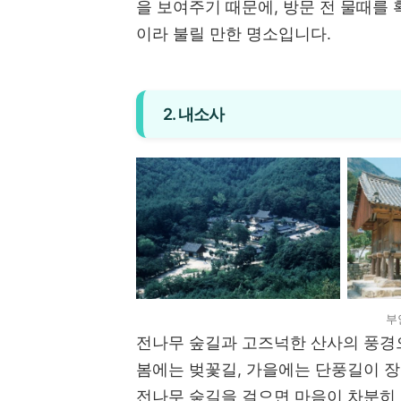
을 보여주기 때문에, 방문 전 물때를
이라 불릴 만한 명소입니다.
2. 내소사
부
전나무 숲길과 고즈넉한 산사의 풍경
봄에는 벚꽃길, 가을에는 단풍길이 장
전나무 숲길을 걸으면 마음이 차분히