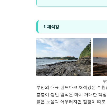
1. 채석강
부
부안의 대표 랜드마크 채석강은 수천
층층이 쌓인 암석은 마치 거대한 책장
붉은 노을과 어우러지면 절경이 따로 