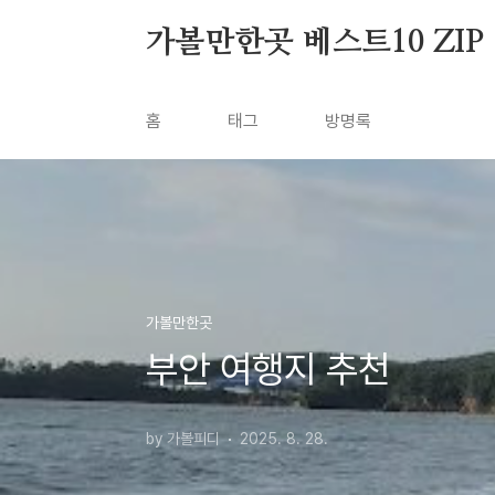
본문 바로가기
가볼만한곳 베스트10 ZIP
홈
태그
방명록
가볼만한곳
부안 여행지 추천
by 가볼피디
2025. 8. 28.