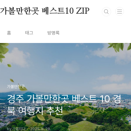
본문 바로가기
가볼만한곳 베스트10 ZIP
홈
태그
방명록
가볼만한곳
경주 가볼만한곳 베스트 10 경
북 여행지 추천
by 가볼피디
2025. 8. 28.