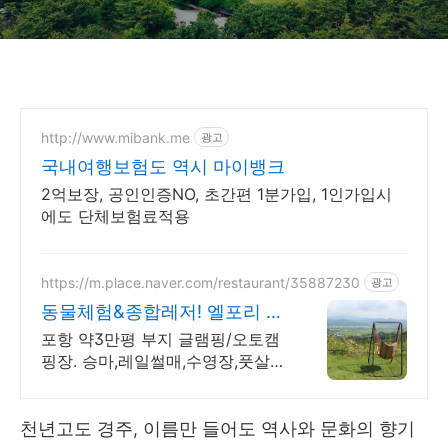
http://www.mibank.me
광고
국내여행보험도 역시 마이뱅크
2억보장, 공인인증NO, 초간편 1분가입, 1인가입시
에도 단체보험료적용
https://m.place.naver.com/restaurant/35887230
광고
동물체험&종합레저! 엘포리 승
마체험/레일썰매/수영이함께
포항 약3만평 부지 글램핑/오토캠
핑장. 승마,레일썰매,수영장,풋살
장,말먹이주기 등
천년고도 경주, 이름만 들어도 역사와 문화의 향기