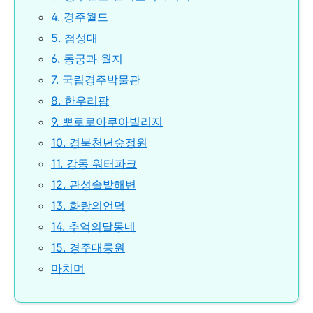
4. 경주월드
5. 첨성대
6. 동궁과 월지
7. 국립경주박물관
8. 한우리팜
9. 뽀로로아쿠아빌리지
10. 경북천년숲정원
11. 강동 워터파크
12. 관성솔밭해변
13. 화랑의언덕
14. 추억의달동네
15. 경주대릉원
마치며