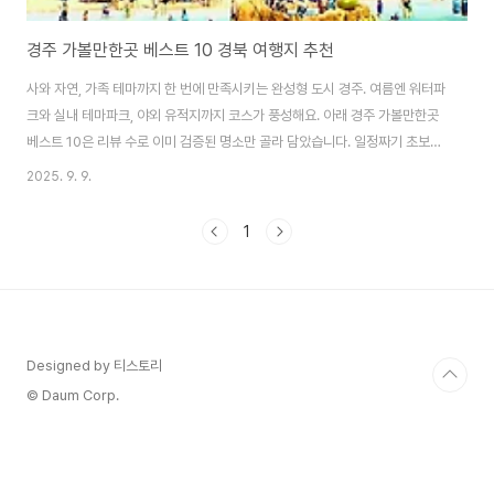
경주 가볼만한곳 베스트 10 경북 여행지 추천
사와 자연, 가족 테마까지 한 번에 만족시키는 완성형 도시 경주. 여름엔 워터파
크와 실내 테마파크, 야외 유적지까지 코스가 풍성해요. 아래 경주 가볼만한곳
베스트 10은 리뷰 수로 이미 검증된 명소만 골라 담았습니다. 일정짜기 초보도
이 리스트만 따라가면 실패 없어요! ≣ 목차 1. 경주월드캘리포니아비치 (천군
2025. 9. 9.
동)미서부 해변 감성을 그대로 옮겨온 워터파크. 초대형 파도풀과 하이-스릴
슬라이드, 유아 전용존까지 구성이 탄탄해 가족·연인·친구 모두 만족도가 높습
1
니다. 특히 ‘더블스윙’은 심장 쫄깃 명물 어트랙션! 파라솔존과 실내 휴식 공간
도 넉넉해 한낮 더위에도 체력 관리가 쉬워요. 경주에서 “물놀이=여기”가 공식
일 정도로 재방문율 높은 핫플입니다. 2. 강동 워터파크 (천군동)시설은 심플하
지만 꼭 필요한 ..
Designed by 티스토리
© Daum Corp.