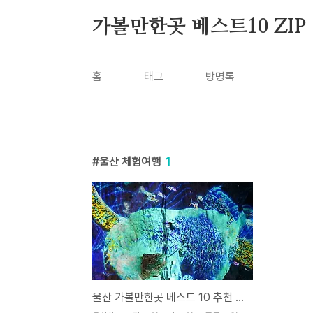
본문 바로가기
가볼만한곳 베스트10 ZIP
홈
태그
방명록
울산 체험여행
1
울산 가볼만한곳 베스트 10 추천 여행지