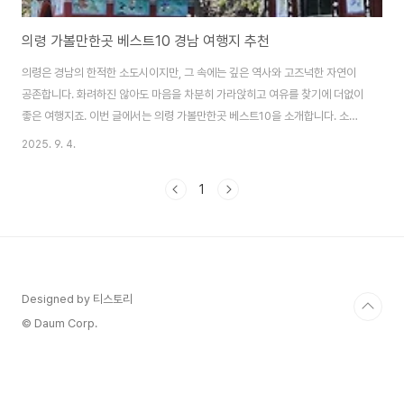
의령 가볼만한곳 베스트10 경남 여행지 추천
의령은 경남의 한적한 소도시이지만, 그 속에는 깊은 역사와 고즈넉한 자연이
공존합니다. 화려하진 않아도 마음을 차분히 가라앉히고 여유를 찾기에 더없이
좋은 여행지죠. 이번 글에서는 의령 가볼만한곳 베스트10을 소개합니다. 소란
스러운 도심에서 벗어나, 의령에서만 만날 수 있는 고즈넉한 풍경과 이야기를
2025. 9. 4.
따라가 보세요. ≣ 목차 1. 호암 이병철 생가삼성그룹 창업주 이병철 회장의 생
가로, 한국 현대 경제사의 출발점을 상징하는 공간입니다. 전통 가옥과 넓은 마
1
당이 어우러져 차분한 분위기를 느낄 수 있고, 전시관에서는 호암의 생애와 기
업가 정신을 엿볼 수 있습니다. 가볍게 산책하며 역사적 의미를 되새겨보기에
좋습니다. 2. 봉황산 일붕사봉황산 자락에 자리한 작은 산사로, 동굴 안에 모셔
진 삼존불과 8보살상이 독특..
Designed by 티스토리
© Daum Corp.